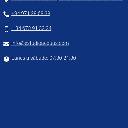
+34 971 28 68 38

+34 673 91 32 24

info@estudioaequus.com

Lunes a sábado: 07:30-21:30
