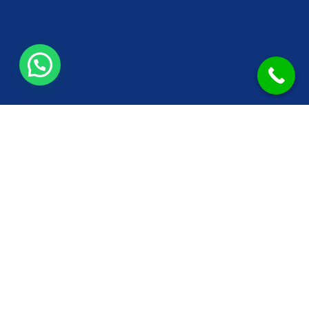
Inscrito en el
Registro de Centros, Servicios y
Establecimientos Sanitarios del Gobierno de las
Islas Baleares
con
Nº 4409 (Centro 1)
y
Nº 4410
(Centro 2)