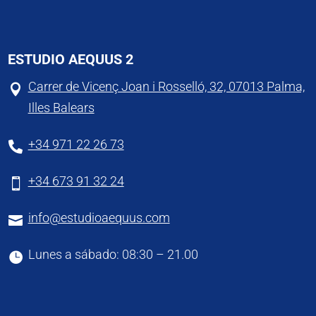
ESTUDIO AEQUUS 2
Carrer de Vicenç Joan i Rosselló, 32, 07013 Palma,

Illes Balears
+34 971 22 26 73

+34 673 91 32 24

info@estudioaequus.com

Lunes a sábado: 08:30 – 21.00
