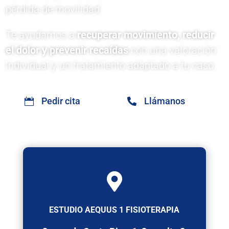
pérdida de movilidad.
Te ayudamos a
recuperar movimiento, reducir
el dolor y prevenir recaídas
con una valoración
individual y un tratamiento adaptado a tu caso.
Pedir cita
Llámanos

ESTUDIO AEQUUS 1 FISIOTERAPIA