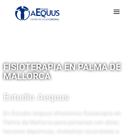
FISIOTERAPIA EN PALMA DE
MALLORCA
Estudio Aequus
En Estudio Aequus ofrecemos fisioterapia en
Palma de Mallorca para personas con dolor,
lesiones deportivas, molestias recurrentes o