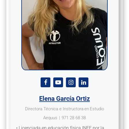
Elena García Ortiz
Directora Técnica e Instructora
en
Estudio
Aequus
|
971 28 68 38
• Licenciada en educación física INEF por la