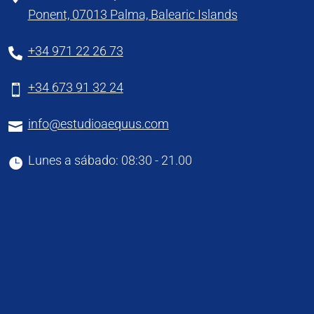
Ponent, 07013 Palma, Balearic Islands
+34 971 22 26 73

+34 673 91 32 24

info@estudioaequus.com

Lunes a sábado: 08:30 - 21.00
