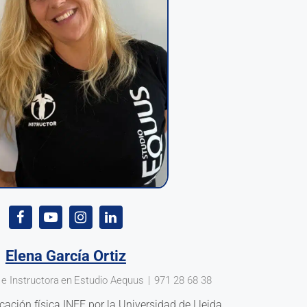
Elena García Ortiz
 e Instructora
en
Estudio Aequus
|
971 28 68 38
cación física INEF por la Universidad de Lleida.