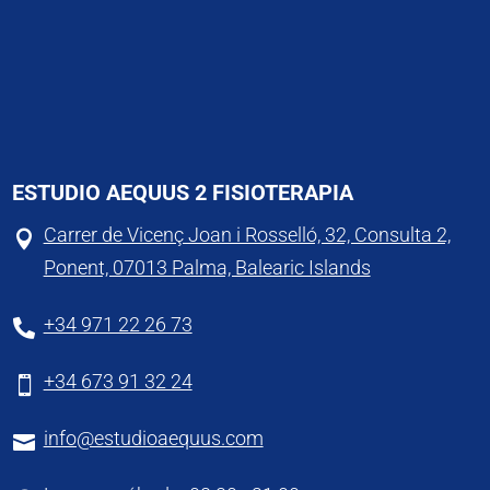
ESTUDIO AEQUUS 2 FISIOTERAPIA
Carrer de Vicenç Joan i Rosselló, 32, Consulta 2,

Ponent, 07013 Palma, Balearic Islands
+34 971 22 26 73

+34 673 91 32 24

info@estudioaequus.com
