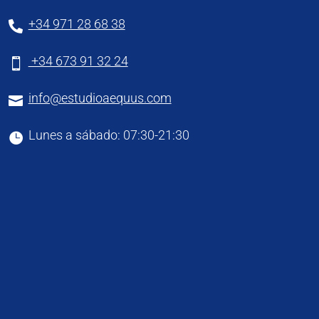
+34 971 28 68 38

+34 673 91 32 24

info@estudioaequus.com

Lunes a sábado: 07:30-21:30
