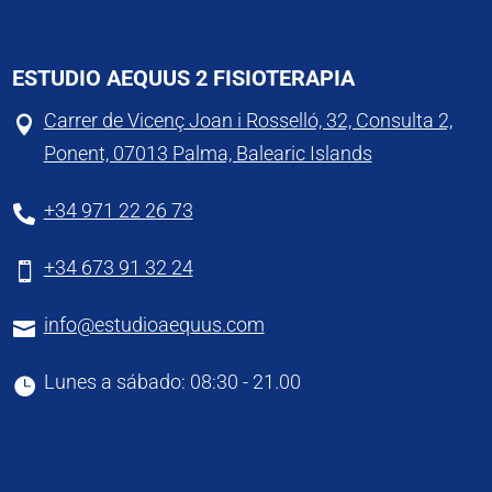
ESTUDIO AEQUUS 2 FISIOTERAPIA
Carrer de Vicenç Joan i Rosselló, 32, Consulta 2,

Ponent, 07013 Palma, Balearic Islands
+34 971 22 26 73

+34 673 91 32 24

info@estudioaequus.com

Lunes a sábado: 08:30 - 21.00
