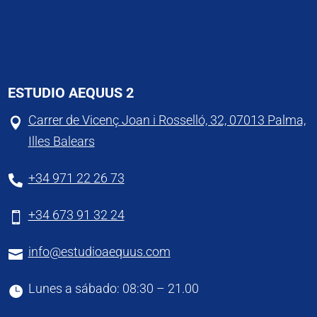
ESTUDIO AEQUUS 2
Carrer de Vicenç Joan i Rosselló, 32, 07013 Palma,

Illes Balears
+34 971 22 26 73

+34 673 91 32 24

info@estudioaequus.com

Lunes a sábado: 08:30 – 21.00
