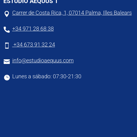
ESTUDIO AEQUUS 1
Carrer de Costa Rica, 1, 07014 Palma, Illes Balears

+34 971 28 68 38

+34 673 91 32 24

info@estudioaequus.com

Lunes a sábado: 07:30-21:30
