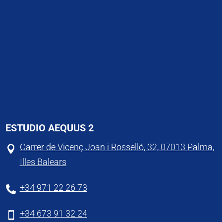
ESTUDIO AEQUUS 2
Carrer de Vicenç Joan i Rosselló, 32, 07013 Palma,

Illes Balears
+34 971 22 26 73

+34 673 91 32 24
