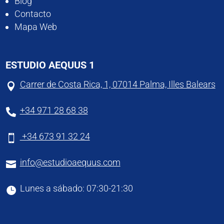
Blog
Contacto
Mapa Web
ESTUDIO AEQUUS 1
Carrer de Costa Rica, 1, 07014 Palma, Illes Balears

+34 971 28 68 38

+34 673 91 32 24

info@estudioaequus.com

Lunes a sábado: 07:30-21:30
