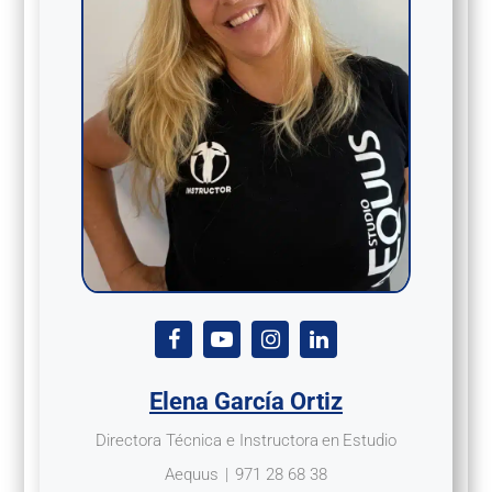
Elena García Ortiz
Directora Técnica e Instructora
en
Estudio
Aequus
|
971 28 68 38