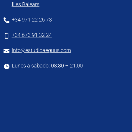
Illes Balears
+34 971 22 26 73

+34 673 91 32 24

info@estudioaequus.com

Lunes a sábado: 08:30 – 21.00
