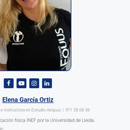
Elena García Ortiz
 e Instructora
en
Estudio Aequus
|
971 28 68 38
cación física INEF por la Universidad de Lleida.
ic.