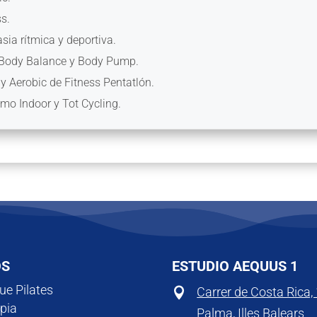
ss.
sia rítmica y deportiva.
e Body Balance y Body Pump.
 y Aerobic de Fitness Pentatlón.
ismo Indoor y Tot Cycling.
OS
ESTUDIO AEQUUS 1
e Pilates
Carrer de Costa Rica,

apia
Palma, Illes Balears