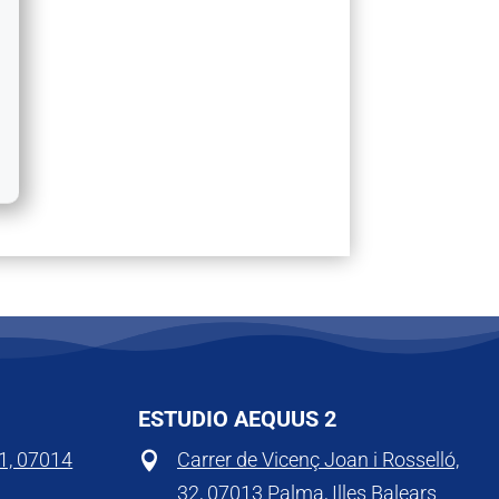
ESTUDIO AEQUUS 2
 1, 07014
Carrer de Vicenç Joan i Rosselló,

32, 07013 Palma, Illes Balears