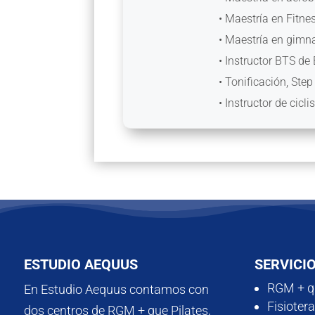
• Maestría en Fitne
• Maestría en gimna
• Instructor BTS d
• Tonificación, Step
• Instructor de cicl
ESTUDIO AEQUUS
SERVICI
RGM + qu
En Estudio Aequus contamos con
Fisioter
dos centros de RGM + que Pilates,