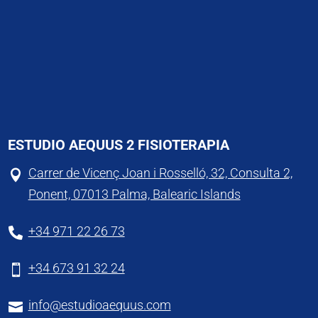
ESTUDIO AEQUUS 2 FISIOTERAPIA
Carrer de Vicenç Joan i Rosselló, 32, Consulta 2,

Ponent, 07013 Palma, Balearic Islands
+34 971 22 26 73

+34 673 91 32 24

info@estudioaequus.com
