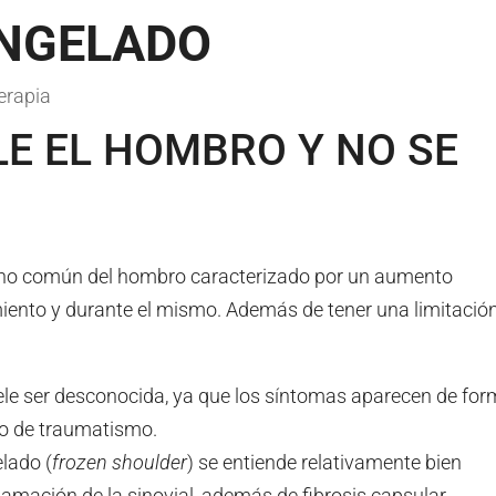
NGELADO
erapia
ELE EL HOMBRO Y NO SE
rno común del hombro caracterizado por un aumento
imiento y durante el mismo. Además de tener una limitació
suele ser desconocida, ya que los síntomas aparecen de fo
po de traumatismo.
lado (
frozen shoulder
) se entiende relativamente bien
amación de la sinovial, además de fibrosis capsular.