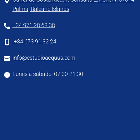

Palma, Balearic Islands
+34 971 28 68 38

+34 673 91 32 24

info@estudioaequus.com

Lunes a sábado: 07:30-21:30
