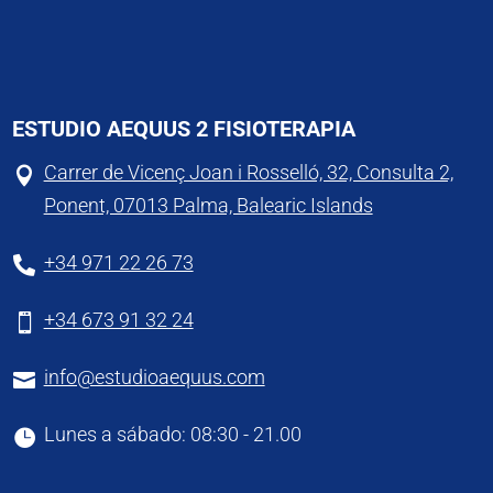
ESTUDIO AEQUUS 2 FISIOTERAPIA
Carrer de Vicenç Joan i Rosselló, 32, Consulta 2,

Ponent, 07013 Palma, Balearic Islands
+34 971 22 26 73

+34 673 91 32 24

info@estudioaequus.com

Lunes a sábado: 08:30 - 21.00
